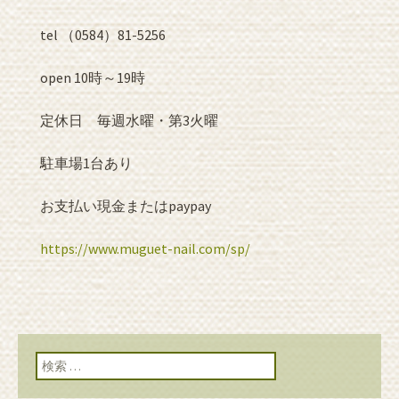
tel （0584）81-5256
open 10時～19時
定休日 毎週水曜・第3火曜
駐車場1台あり
お支払い現金またはpaypay
https://www.muguet-nail.com/sp/
検索: