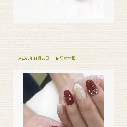
2020年11月26日
新着情報