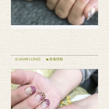
2020年11月8日
新着情報