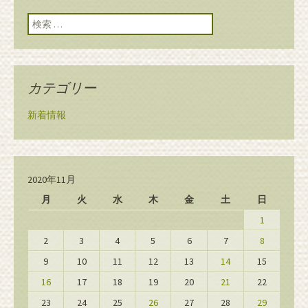
検索:
カテゴリー
新着情報
2020年11月
月
火
水
木
金
土
日
1
2
3
4
5
6
7
8
9
10
11
12
13
14
15
16
17
18
19
20
21
22
23
24
25
26
27
28
29