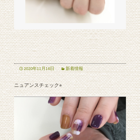
2020年11月16日
新着情報
ニュアンスチェック⭐︎