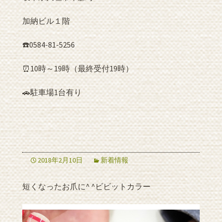
加納ビル１階
☎️0584-81-5256
⏰10時～19時（最終受付19時）
🚗駐車場1台有り
2018年2月10日
新着情報
短くなったお爪に^ ^ビビットカラー