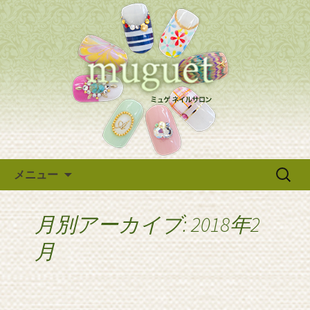
岐阜・大垣にあるネイルサロン
「muguet nailsalon」～ミュゲネイルサ
岐阜・大垣のネイルサロン「ミ
ロン～。洗練された大人女性のための
ュゲ」のブログです
サロンです。通常のメニューの他、ブ
ライダルネイルもご用意しています。
新着情報はこちら。
コンテンツへ移動
検
メニュー
索:
月別アーカイブ: 2018年2
月