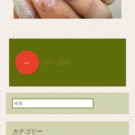
←
古い投稿
投稿ナビゲーショ
ン
検索:
カテゴリー